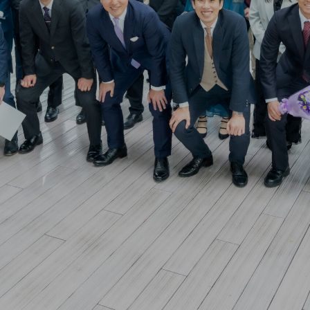
戦
す
る
デ
ジ
タ
ル
先
進
タルの情熱で、日本をアップデート
Loading