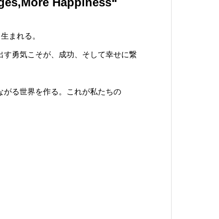
ges,More Happiness“
」と「最高の未来」を創造
E VALUE
ら生まれる。
失敗を恐れず、積極的に挑戦し、仲間の挑
を成し遂げるために組織があり仲間がい
出す勇気こそが、成功、そして幸せに繋
ましょう。
合う最高の仲間は、誰もが不可能と思う
ながる世界を作る。これが私たちの
前向きで笑顔のある働き方を心がけ、ポジ
じています。
仕事に取り組みましょう。
00年後の幸せを創造する会社です。
 すべての人や物事に感謝の気持ちを持
みなく伝えましょう。
 お互いに与え合い、分かち合うことで豊