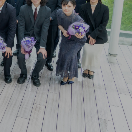
国
」
へ
する。