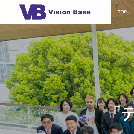
TOP
お知らせ
EVEN
MISSION/
ミッション・ビ
TOP
OUTLINE
NEWS
CORPORA
「
ision
📻チャレンペンラジオ配信回
🍖秋の
コーポレートメ
した！
数15回を突破！
SES/受
System Engin