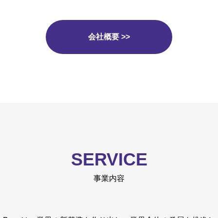
かさを築きましょう。
会社概要 >>
More
5.スピードを追求しよ
善を目指して、クオリ
6.達成に全力を注ごう
まで諦めずに努力しま
7.創造力を発揮しよう
SERVICE
造的なアイデアを生み
事業内容
8.可能性を信じよう: