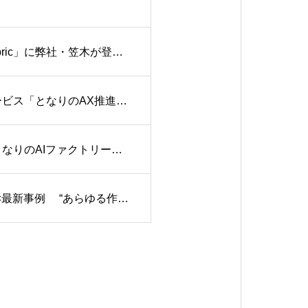
PingCAP主催イベント「TiDB × Microsoft Foundry + Fabric」に弊社・笠木が登壇します
Vision Base株式会社、「となりのAIシリーズ」に新サービス「となりのAX推進部長」を追加——AX推進に特化した準委任型人材支援を月額30万円〜提供開始
Vision Base株式会社のAIエージェント構築サービス「となりのAIファクトリー」契約企業数80社を突破!!多くの企業にて作業からの解放を実現!!
生成AI・AIエージェント基礎 ― いまさら聞けないあれこれ×最新事例 “あらゆる作業を自動化”体験プログラム ―