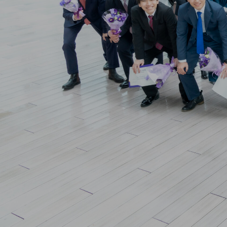
「
挑
デジ