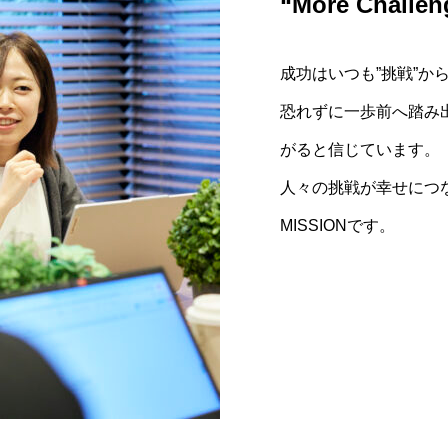
“More Challen
「最高の仲間
成功のためのNIN
する会社
成功はいつも”挑戦”か
1.挑戦を重ねよう: 
一人ではできないこと
恐れずに一歩前へ踏み
戦を支え合い、賞賛し
る。
がると信じています。
お互いの可能性を信じ
人々の挑戦が幸せにつ
2.ご機嫌に働こう: 
ことを可能にすると信
MISSIONです。
ティブな感情と思考で
私たちは明日の幸せと1
3.感謝の心を持とう:
ち、感謝の言葉を惜し
4.惜しまず与えよう: