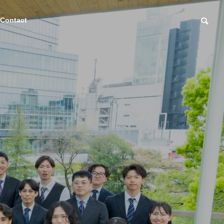
Contact
EVENT
EVENT
OUTLINE
会社概要
ら
、
支
ハロウィンパーティを開催し
月1回のクリー
AI活用化支援「となりのAI
ました！👻
保町クリーン
シリーズ」
クト）
Generative AI Utilization Support