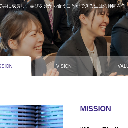
て共に成長し、喜びを分かち合うことができる生涯の仲間を作
SSION
VISION
VAL
MISSION
VISION
VALUE