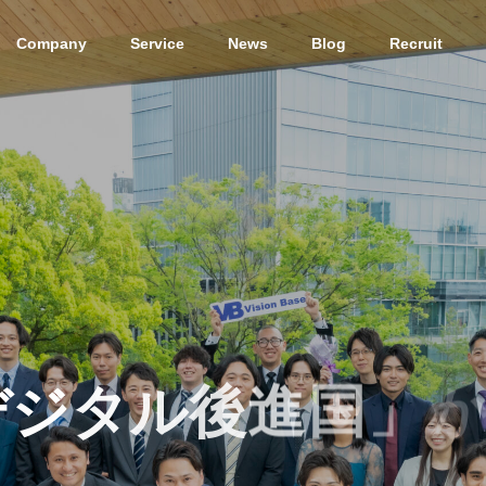
Company
Service
News
Blog
Recruit
T
メンバー紹介
VISION
POLICY/STRATEGY
ジョン
経営方針・戦略
TE MEMBER
デ
ジ
タ
ル
後
進
国
」
か
ITコンサルティング/PM
BBQ企画🥬を開催！
【経験0から頼られるエンジニ
ンバー紹介
援事業
アへ】VB流キャリアの作り方
託開発事業
IT
eering Service
Consulting/ProjectManagement