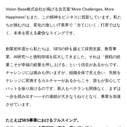
Vision Base株式会社が掲げる合言葉“More Challenges, More
Happiness”もまた、この精神をビジネスに投影しています。私た
ちが挑むのは、変化の激しいIT業界で「当てにいく」打席ではな
く、未来を変える豪快なスイングです。
創業初年度から私たちは、SESの枠を越えて採用支援、教育事
業、AI研究へと挑戦領域を拡大してきました。それは「挑戦の総
量こそが幸福の総量を押し上げる」という信念があるからです。
チャレンジには痛みも伴いますが、組織全体で支え合い、失敗を
ナレッジに変換するカルチャーがあるからこそ、誰もが安心して
バットを振り抜けるのです。新人もベテランも関係なく、まずは
一歩を踏み出す――その連鎖が大きなうねりとなり、事業を加速
させています。
たとえばSES事業におけるフルスイング。