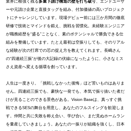
業界に根強く残る
多重下請け構造の壁を打ち破り
、エンドユーザ
ーや元請け企業と直接タッグを組み、付加価値の高いプロジェク
トにチャレンジしています。現場デビュー前には三か月間の徹底
研修で技術とマインドを鍛え、挑戦を習慣化。未経験エンジニア
が職務経歴を“盛る”ことなく、素のポテンシャルで勝負できる仕
組みを整備しています。たとえ最初は空振りしても、そのリアル
な経験が次の打席での芯の捉え方を教えてくれます。長嶋さん
の“四連続三振”が後の大記録の伏線になったように、小さなミス
さえ資産へ変える循環を創っています。
人生は一度きり。「挑戦しなかった後悔」ほど苦いものはありま
せん。四連続三振でも、豪快な一発でも、本気で振り抜いた者だ
けが見ることのできる景色がある。Vision Baseは、真っすぐ挑
戦できるSESの舞台を用意し、あなたのフルスイングを歓迎しま
す。仲間と共に失敗を称え合い、学び合い、まだ見ぬホームラン
を量産していきましょう。あなたの一振りが組織を強くし、日本