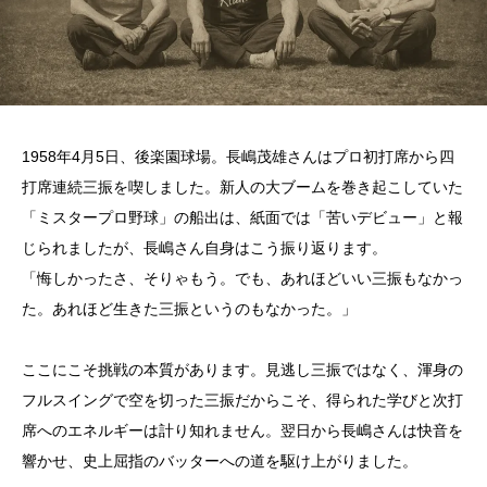
1958年4月5日、後楽園球場。長嶋茂雄さんはプロ初打席から四
打席連続三振を喫しました。新人の大ブームを巻き起こしていた
「ミスタープロ野球」の船出は、紙面では「苦いデビュー」と報
じられましたが、長嶋さん自身はこう振り返ります。
「悔しかったさ、そりゃもう。でも、あれほどいい三振もなかっ
た。あれほど生きた三振というのもなかった。」
ここにこそ挑戦の本質があります。見逃し三振ではなく、渾身の
フルスイングで空を切った三振だからこそ、得られた学びと次打
席へのエネルギーは計り知れません。翌日から長嶋さんは快音を
響かせ、史上屈指のバッターへの道を駆け上がりました。