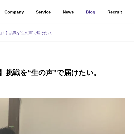
Company
Service
News
Blog
Recruit
動！】挑戦を“生の声”で届けたい。
T
メンバー紹介
VISION
POLICY/STRATEGY
ジョン
経営方針・戦略
】挑戦を“生の声”で届けたい。
TE MEMBER
ITコンサルティング/PM
BBQ企画🥬を開催！
【経験0から頼られるエンジニ
ンバー紹介
援事業
アへ】VB流キャリアの作り方
託開発事業
IT
eering Service
Consulting/ProjectManagement