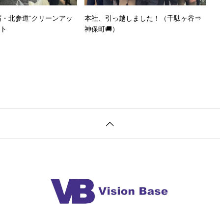
宿・北参道”クリーンアッ
本社、引っ越しました！（千駄ヶ谷⇒
クト
神保町🚚）