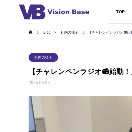
TOP
Blog
社内の様子
【チャレンペンラジオ📻始
お知らせ
EVEN
MISSION/
社内の様子
ミッション・ビ
【チャレンペンラジオ📻始動！
TOP
OUTLINE
NEWS
2025.05.28
CORPORA
ision
📻チャレンペンラジオ配信回
🍖秋の
コーポレートメ
した！
数15回を突破！
SES/受
System Engin