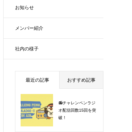
お知らせ
メンバー紹介
社内の様子
最近の記事
おすすめ記事
📻チャレンペンラジ
みやざきさん（代表
オ配信回数15回を突
取締役）に聞いてみ
破！
た30の質問✨