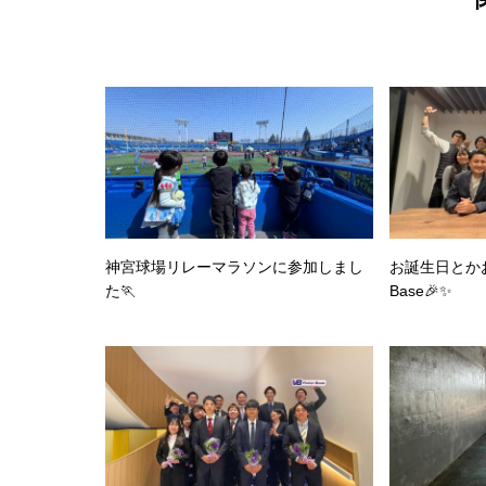
神宮球場リレーマラソンに参加しまし
お誕生日とかお
た🏃
Base🎉✨