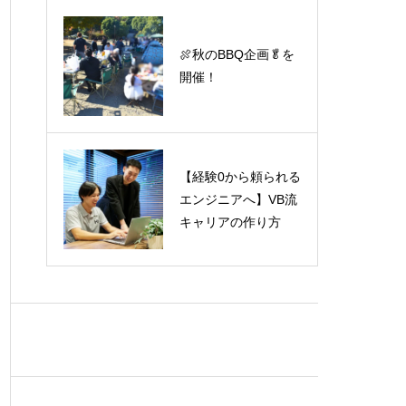
4月入社メンバーの入
🍖秋のBBQ企画🥬を
社前歓迎会を開催し
開催！
ました🌸
【経験0から頼られる
ささぽん（エンジニ
エンジニアへ】VB流
ア）に聞いてみた30
キャリアの作り方
の質問✨