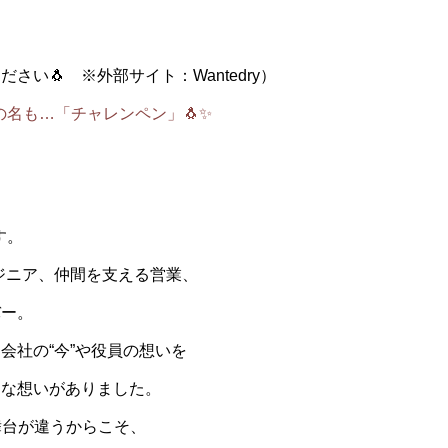
い🐧 ※外部サイト：Wantedry）
！その名も…「チャレンペン」🐧✨
す。
ジニア、仲間を支える営業、
バー。
会社の“今”や役員の想いを
んな想いがありました。
舞台が違うからこそ、