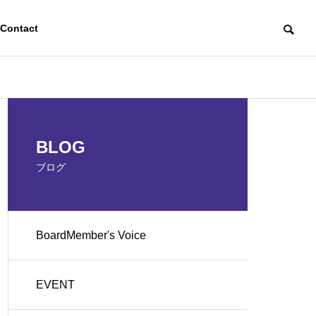
Contact
EVENT
EVENT
OUTLINE
BLOG
会社概要
ブログ
BoardMember's Voice
支
ハロウィンパーティを開催し
月1回のクリー
AI活用化支援「となりのAI
ました！👻
保町クリーン
シリーズ」
EVENT
クト）
Generative AI Utilization Support