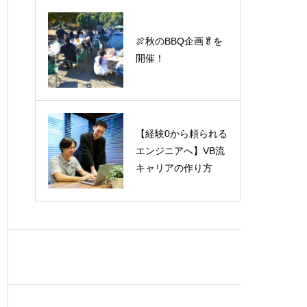
ふーちゃん（エンジ
🍖秋のBBQ企画🥬を
ニア）に聞いてみた3
開催！
0の質問
【経験0から頼られる
たいさん（エンジニ
エンジニアへ】VB流
ア）に聞いてみた30
キャリアの作り方
の質問✨