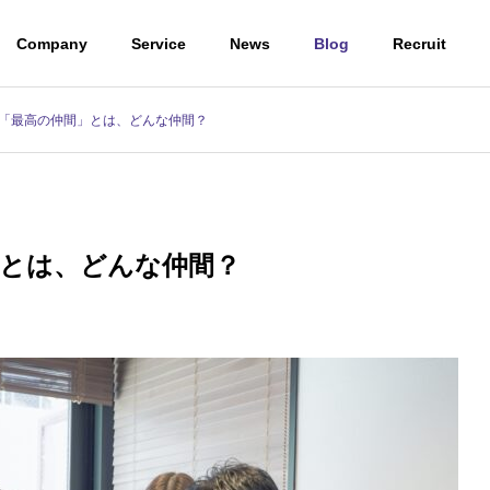
Company
Service
News
Blog
Recruit
げる「最高の仲間」とは、どんな仲間？
T
メンバー紹介
VISION
POLICY/STRATEGY
ジョン
経営方針・戦略
間」とは、どんな仲間？
TE MEMBER
ITコンサルティング/PM
BBQ企画🥬を開催！
【経験0から頼られるエンジニ
ンバー紹介
援事業
アへ】VB流キャリアの作り方
託開発事業
IT
eering Service
Consulting/ProjectManagement