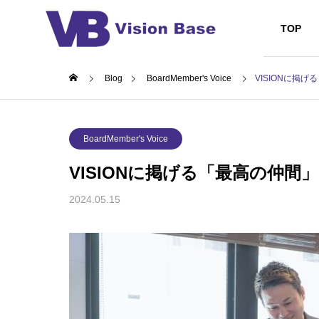
TOP
Blog
BoardMember's Voice
VISIONに掲
お知らせ
EVEN
MISSION/
BoardMember's Voice
ミッション・ビ
VISIONに掲げる「最高の仲
TOP
OUTLINE
NEWS
2024.05.15
CORPORA
ision
📻チャレンペンラジオ配信回
🍖秋の
コーポレートメ
した！
数15回を突破！
SES/受
System Engin