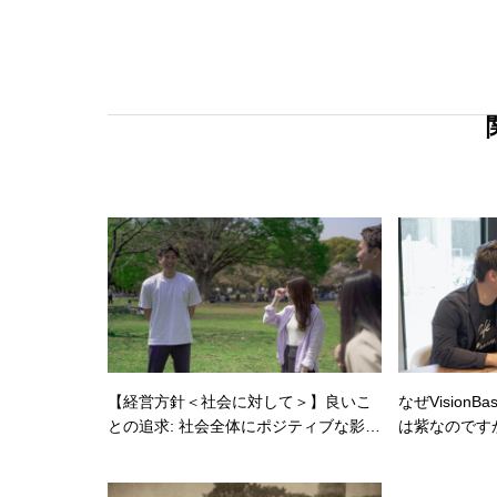
【経営方針＜社会に対して＞】良いこ
なぜVision
との追求: 社会全体にポジティブな影響
は紫なのです
を与える活動を積極的に推進し、社会
に貢献します。