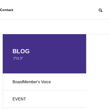
Contact
EVENT
EVENT
OUTLINE
BLOG
会社概要
ブログ
BoardMember's Voice
支
ハロウィンパーティを開催し
月1回のクリー
AI活用化支援「となりのAI
ました！👻
保町クリーン
シリーズ」
EVENT
クト）
Generative AI Utilization Support