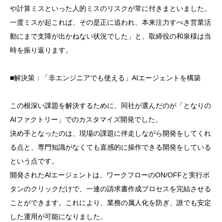
や計算ミスといった人的ミスのリスクが常に付きまといました。
一度ミスが起これば、その是正に追われ、本来注力すべき営業活
動にまで支障が出かねない状況でした」と、
取締役の和泉様は当
時を振り返ります。
■解決策：「非エンジニアでも使える」AIエージェントを構築
この根深い課題を解決するために、同社が選んだのが「となりの
AIファクトリー」でのカスタマイズ開発でした。
決め手となったのは、現場の課題に伴走しながら開発をしてくれ
る点と、
専門知識がなくても直感的に操作できる開発をしている
という点です。
開発されたAIエージェントは、ワークフローのON/OFFと実行ボ
タンのクリックだけで、一連の請求書作成プロセスを
完結させる
ことができます。これにより、業務の属人化を防ぎ、誰でも安定
した運用が可能になりました。