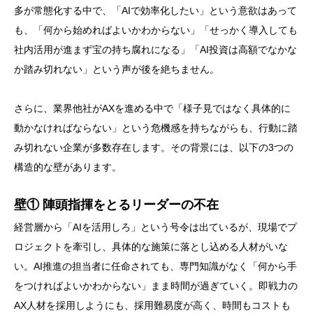
多が常態化する中で、「AIで効率化したい」という意欲はあって
も、「何から始めればよいかわからない」「せっかく導入しても
社内活用が進まず宝の持ち腐れになる」「AI投資は高額でなかな
か踏み切れない」という声が後を絶ちません。
さらに、業界他社がAXを進める中で「様子見ではなく具体的に
動かなければならない」という危機感を持ちながらも、行動に踏
み切れない企業が多数存在します。その背景には、以下の3つの
構造的な壁があります。
壁① 陣頭指揮をとるリーダーの不在
経営層から「AIを活用しろ」という号令は出ているが、現場でプ
ロジェクトを牽引し、具体的な施策に落とし込める人材がいな
い。AI推進の担当者に任命されても、専門知識がなく「何から手
をつければよいかわからない」まま時間が過ぎていく。即戦力の
AX人材を採用しようにも、採用難易度が高く、時間もコストも