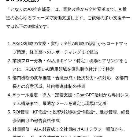
「となりのAX推進部長」は、業務改善から全社変革まで、AI推
進のあらゆるフェーズで実働支援します。ご依頼の多い支援テー
マは以下の8領域です。
AX/DX戦略の立案・実行：全社AI戦略の設計からロードマッ
プ策定、経営層へのレポーティングまで担当
業務フロー分析・AI活用ポイント特定：現場ヒアリングをも
とに、ROIが高いAI適用領域を優先順位付けして特定
部門横断の変革推進・合意形成：抵抗勢力への対応、各部門
長との合意形成、社内推進体制の整備
AIツール選定・導入・定着支援：ChatGPT活用から専用シス
テム構築まで、最適なツールを選定し現場に定着
ROI管理・KPI設計：投資対効果の計測設計、進捗管理、経営
会議向けの報告資料作成
社員研修・AI人材育成：全社員向けAIリテラシー研修から、