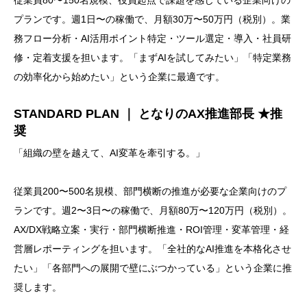
従業員80〜150名規模、役員起点で課題を感じている企業向けの
プランです。週1日〜の稼働で、月額30万〜50万円（税別）。業
務フロー分析・AI活用ポイント特定・ツール選定・導入・社員研
修・定着支援を担います。「まずAIを試してみたい」「特定業務
の効率化から始めたい」という企業に最適です。
STANDARD PLAN ｜ となりのAX推進部長 ★推
奨
「組織の壁を越えて、AI変革を牽引する。」
従業員200〜500名規模、部門横断の推進が必要な企業向けのプ
ランです。週2〜3日〜の稼働で、月額80万〜120万円（税別）。
AX/DX戦略立案・実行・部門横断推進・ROI管理・変革管理・経
営層レポーティングを担います。「全社的なAI推進を本格化させ
たい」「各部門への展開で壁にぶつかっている」という企業に推
奨します。