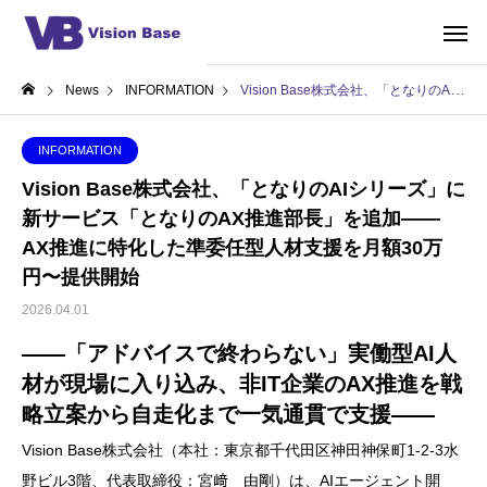
News
INFORMATION
Vision Base株式会社、「となりのAIシリーズ」に新サービス「となりのAX推進部長」を追加——AX推進に特化した準委任型人材支援を月額30万円〜提供開始
INFORMATION
Vision Base株式会社、「となりのAIシリーズ」に
新サービス「となりのAX推進部長」を追加——
AX推進に特化した準委任型人材支援を月額30万
円〜提供開始
2026.04.01
——「アドバイスで終わらない」実働型AI人
材が現場に入り込み、非IT企業のAX推進を戦
略立案から自走化まで一気通貫で支援——
Vision Base株式会社（本社：東京都千代田区神田神保町1-2-3水
野ビル3階、代表取締役：宮﨑 由剛）は、AIエージェント開