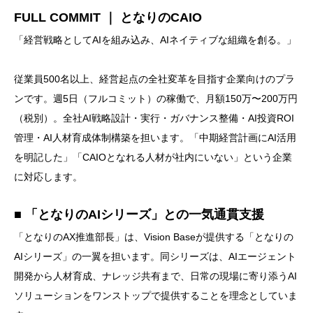
FULL COMMIT ｜ となりのCAIO
「経営戦略としてAIを組み込み、AIネイティブな組織を創る。」
従業員500名以上、経営起点の全社変革を目指す企業向けのプラ
ンです。週5日（フルコミット）の稼働で、月額150万〜200万円
（税別）。全社AI戦略設計・実行・ガバナンス整備・AI投資ROI
管理・AI人材育成体制構築を担います。「中期経営計画にAI活用
を明記した」「CAIOとなれる人材が社内にいない」という企業
に対応します。
■ 「となりのAIシリーズ」との一気通貫支援
「となりのAX推進部長」は、Vision Baseが提供する「となりの
AIシリーズ」の一翼を担います。同シリーズは、AIエージェント
開発から人材育成、ナレッジ共有まで、日常の現場に寄り添うAI
ソリューションをワンストップで提供することを理念としていま