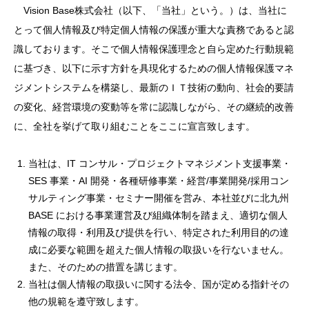
Vision Base株式会社（以下、「当社」という。）は、当社に
とって個人情報及び特定個人情報の保護が重大な責務であると認
識しております。そこで個人情報保護理念と自ら定めた行動規範
に基づき、以下に示す方針を具現化するための個人情報保護マネ
ジメントシステムを構築し、最新のＩＴ技術の動向、社会的要請
の変化、経営環境の変動等を常に認識しながら、その継続的改善
に、全社を挙げて取り組むことをここに宣言致します。
当社は、IT コンサル・プロジェクトマネジメント支援事業・
SES 事業・AI 開発・各種研修事業・経営/事業開発/採用コン
サルティング事業・セミナー開催を営み、本社並びに北九州
BASE における事業運営及び組織体制を踏まえ、適切な個人
情報の取得・利用及び提供を行い、特定された利用目的の達
成に必要な範囲を超えた個人情報の取扱いを行ないません。
また、そのための措置を講じます。
当社は個人情報の取扱いに関する法令、国が定める指針その
他の規範を遵守致します。