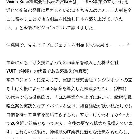
Vision Base株式会社代表の宮﨑氏は、「SES事業の立ち上げを
通じて企業の発展に尽力したいのはもちろんのこと、IT人材を全
国に増やすことで地方創生を推進し日本を盛り上げていきた
い。」と今後のビジョンについて語りました。
沖縄県で、先んじてプロジェクトを開始!!その成果は・・・・？
実際に立ち上げ支援によってSES事業を導入した株式会社
YUIT（沖縄）の代表である盛島氏(写真奥)
本プロジェクトに先んじて、実際に株式会社エンジンポットの立
ち上げ支援によってSES事業を導入した株式会社YUIT（沖縄）
の代表である盛島氏は、「SES事業立ち上げにおいて、緻密な戦
略立案と実践的なアドバイスを受け、経営経験が浅い私たちでも
自信を持って事業を開始できました。立ち上げからわずか4ヶ月
で20名近い組織となっており、今後の更なる拡大を見据えていま
す。これらの成果は、沖縄県のIT業界に新たな活気をもたらし、